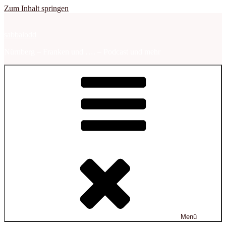
Zum Inhalt springen
sabbalodd
Nürnberg – Franken und …. – Podcast und mehr
Menü