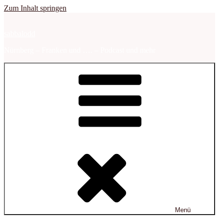
Zum Inhalt springen
sabbalodd
Nürnberg – Franken und …. – Podcast und mehr
Menü