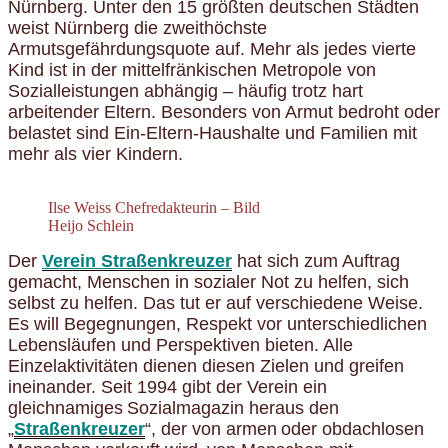
Nürnberg. Unter den 15 größten deutschen Städten
weist Nürnberg die zweithöchste
Armutsgefährdungsquote auf. Mehr als jedes vierte
Kind ist in der mittelfränkischen Metropole von
Sozialleistungen abhängig – häufig trotz hart
arbeitender Eltern. Besonders von Armut bedroht oder
belastet sind Ein-Eltern-Haushalte und Familien mit
mehr als vier Kindern.
Ilse Weiss Chefredakteurin – Bild
Heijo Schlein
Der
Verein Straßenkreuzer
hat sich zum Auftrag
gemacht, Menschen in sozialer Not zu helfen, sich
selbst zu helfen. Das tut er auf verschiedene Weise.
Es will Begegnungen, Respekt vor unterschiedlichen
Lebensläufen und Perspektiven bieten. Alle
Einzelaktivitäten dienen diesen Zielen und greifen
ineinander. Seit 1994 gibt der Verein ein
gleichnamige
s
Sozialmagazin
heraus
den
„
Straßenkreuzer
“
, d
er von
arme
n
oder
obdachlose
n