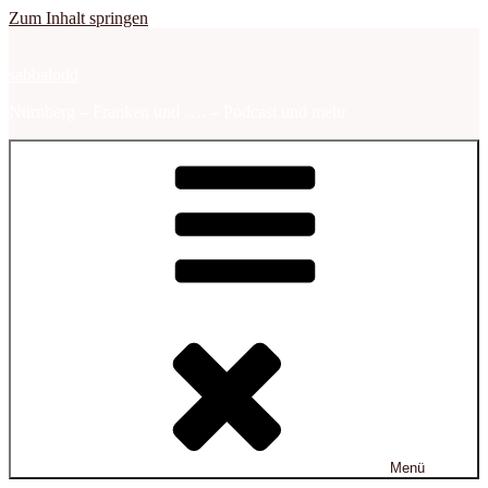
Zum Inhalt springen
sabbalodd
Nürnberg – Franken und …. – Podcast und mehr
Menü