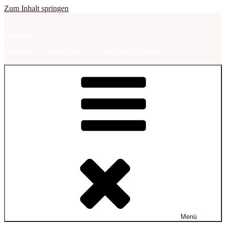
Zum Inhalt springen
sabbalodd
Nürnberg – Franken und …. – Podcast und mehr
Menü