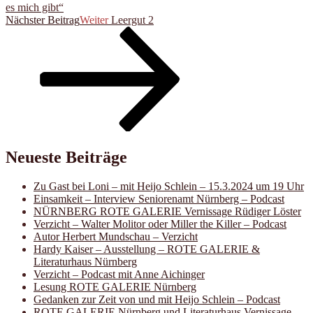
es mich gibt“
Nächster Beitrag
Weiter
Leergut 2
Neueste Beiträge
Zu Gast bei Loni – mit Heijo Schlein – 15.3.2024 um 19 Uhr
Einsamkeit – Interview Seniorenamt Nürnberg – Podcast
NÜRNBERG ROTE GALERIE Vernissage Rüdiger Löster
Verzicht – Walter Molitor oder Miller the Killer – Podcast
Autor Herbert Mundschau – Verzicht
Hardy Kaiser – Ausstellung – ROTE GALERIE &
Literaturhaus Nürnberg
Verzicht – Podcast mit Anne Aichinger
Lesung ROTE GALERIE Nürnberg
Gedanken zur Zeit von und mit Heijo Schlein – Podcast
ROTE GALERIE Nürnberg und Literaturhaus Vernissage