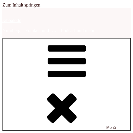
Zum Inhalt springen
sabbalodd
Nürnberg – Franken und …. – Podcast und mehr
Menü