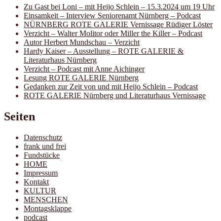
Zu Gast bei Loni – mit Heijo Schlein – 15.3.2024 um 19 Uhr
Einsamkeit – Interview Seniorenamt Nürnberg – Podcast
NÜRNBERG ROTE GALERIE Vernissage Rüdiger Löster
Verzicht – Walter Molitor oder Miller the Killer – Podcast
Autor Herbert Mundschau – Verzicht
Hardy Kaiser – Ausstellung – ROTE GALERIE &
Literaturhaus Nürnberg
Verzicht – Podcast mit Anne Aichinger
Lesung ROTE GALERIE Nürnberg
Gedanken zur Zeit von und mit Heijo Schlein – Podcast
ROTE GALERIE Nürnberg und Literaturhaus Vernissage
Seiten
Datenschutz
frank und frei
Fundstücke
HOME
Impressum
Kontakt
KULTUR
MENSCHEN
Montagsklappe
podcast