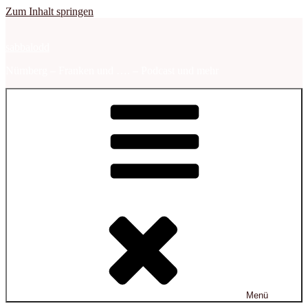
Zum Inhalt springen
sabbalodd
Nürnberg – Franken und …. – Podcast und mehr
Menü