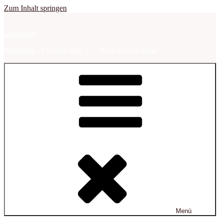
Zum Inhalt springen
sabbalodd
Nürnberg – Franken und …. – Podcast und mehr
Menü