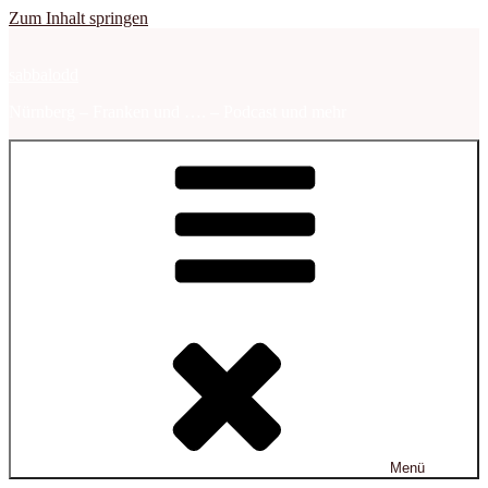
Zum Inhalt springen
sabbalodd
Nürnberg – Franken und …. – Podcast und mehr
Menü