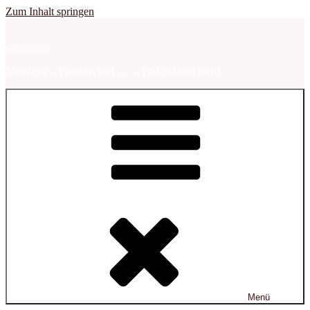
Zum Inhalt springen
sabbalodd
Nürnberg – Franken und …. – Podcast und mehr
Menü