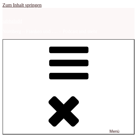
Zum Inhalt springen
sabbalodd
Nürnberg – Franken und …. – Podcast und mehr
Menü