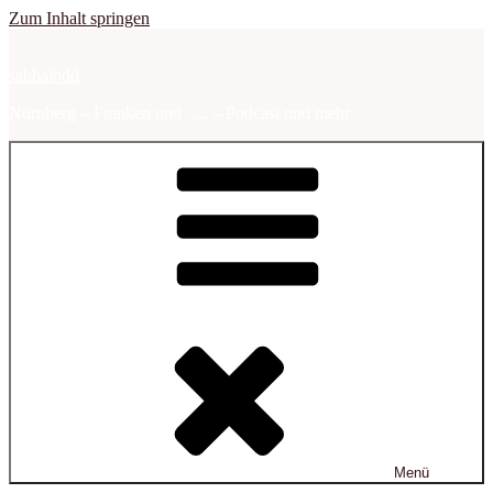
Zum Inhalt springen
sabbalodd
Nürnberg – Franken und …. – Podcast und mehr
Menü