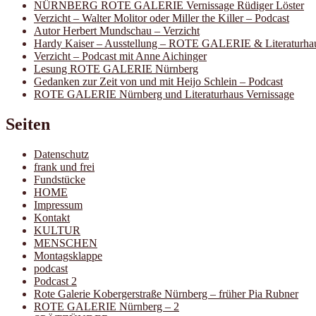
NÜRNBERG ROTE GALERIE Vernissage Rüdiger Löster
Verzicht – Walter Molitor oder Miller the Killer – Podcast
Autor Herbert Mundschau – Verzicht
Hardy Kaiser – Ausstellung – ROTE GALERIE & Literaturha
Verzicht – Podcast mit Anne Aichinger
Lesung ROTE GALERIE Nürnberg
Gedanken zur Zeit von und mit Heijo Schlein – Podcast
ROTE GALERIE Nürnberg und Literaturhaus Vernissage
Seiten
Datenschutz
frank und frei
Fundstücke
HOME
Impressum
Kontakt
KULTUR
MENSCHEN
Montagsklappe
podcast
Podcast 2
Rote Galerie Kobergerstraße Nürnberg – früher Pia Rubner
ROTE GALERIE Nürnberg – 2