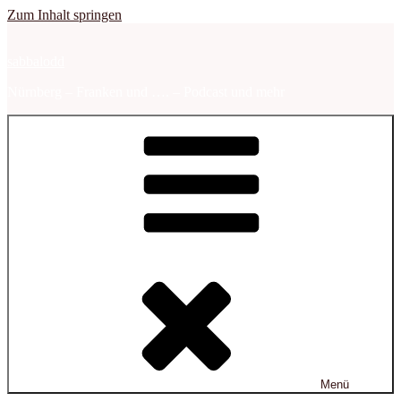
Zum Inhalt springen
sabbalodd
Nürnberg – Franken und …. – Podcast und mehr
Menü