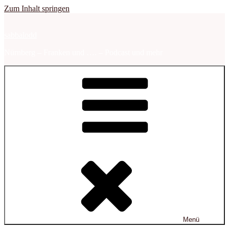
Zum Inhalt springen
sabbalodd
Nürnberg – Franken und …. – Podcast und mehr
Menü