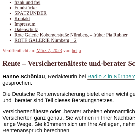
frank und frei
Fundstücke
SPÄTZÜNDER
Kontakt
Impressum
Datenschutz
Rote Galerie Kobergerstraße Nürnberg – früher Pia Rubner
ROTE GALERIE Nürnberg – 2
Veröffentlicht am
März 7, 2023
von
heijo
Rente – Versichertenälteste und-berater S
Hanne Schönlau
, Redakteurin bei
Radio Z in Nürnber
gesprochen.
Die Deutsche Rentenversicherung bietet einen wichtige
und -berater sind Teil dieses Beratungsnetzes.
Versichertenälteste oder -berater arbeiten ehrenamtli
Versicherten ganz genau. Sie wohnen in Ihrer Nachbar
lange Wege. Sie kümmern sich um Ihre Anliegen, nehme
Rentenanspruch berechnen.