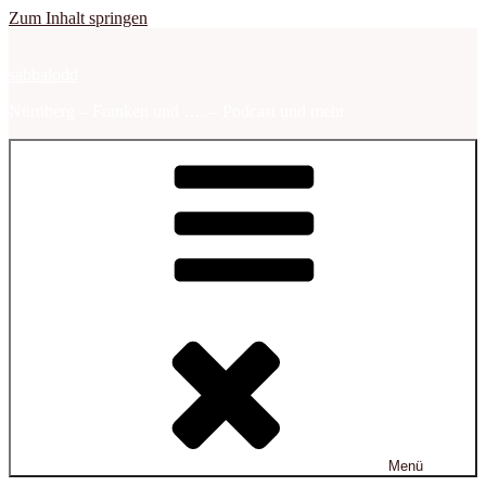
Zum Inhalt springen
sabbalodd
Nürnberg – Franken und …. – Podcast und mehr
Menü