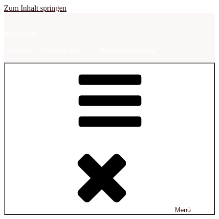
Zum Inhalt springen
sabbalodd
Nürnberg – Franken und …. – Podcast und mehr
Menü