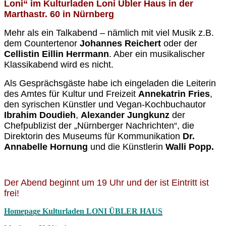
Loni“ im Kulturladen Loni Übler Haus in der
Marthastr. 60 in Nürnberg
Mehr als ein Talkabend –
nämlich
mit viel Musik z.B.
dem Countertenor
Johannes Reichert
oder der
Cellistin Eillin Herrmann
. Aber ein musikalischer
Klassikabend wird es nicht.
Als Gesprächsgäste habe ich eingeladen die Leiterin
des Amtes für Kultur und Freizeit
Annekatrin Fries
,
den syrischen Künstler und
Vegan-
Kochbuchautor
Ibrahim Doudieh
,
Alexander Jungkunz
der
Chefpublizist der „Nürnberger Nachrichten“,
die
Direktorin des Museums für Kommunikation
Dr.
Annabelle Hornung
und die Künstlerin
Walli Popp.
Der Abend beginnt um 19 Uhr und der ist Eintritt ist
frei!
Homepage Kulturladen LONI ÜBLER HAUS