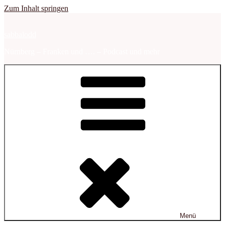
Zum Inhalt springen
sabbalodd
Nürnberg – Franken und …. – Podcast und mehr
Menü