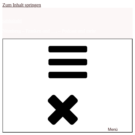
Zum Inhalt springen
sabbalodd
Nürnberg – Franken und …. – Podcast und mehr
Menü