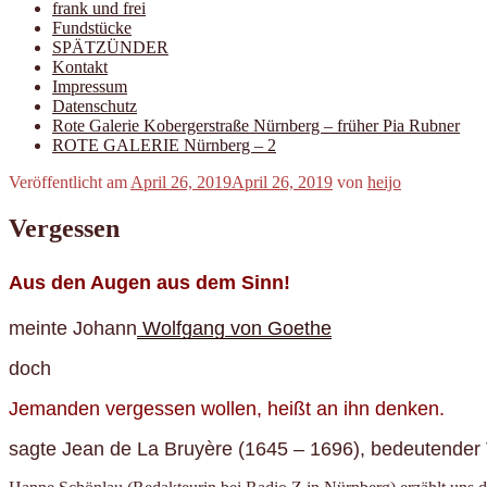
frank und frei
Fundstücke
SPÄTZÜNDER
Kontakt
Impressum
Datenschutz
Rote Galerie Kobergerstraße Nürnberg – früher Pia Rubner
ROTE GALERIE Nürnberg – 2
Veröffentlicht am
April 26, 2019
April 26, 2019
von
heijo
Vergessen
Aus den Augen aus dem Sinn!
meinte Johann
Wolfgang von Goethe
doch
Jemanden vergessen wollen, heißt an ihn denken.
sagte Jean de La Bruyère (1645 – 1696), bedeutender V