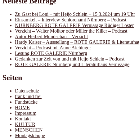
Neueste Beiträge
Zu Gast bei Loni – mit Heijo Schlein – 15.3.2024 um 19 Uhr
Einsamkeit – Interview Seniorenamt Nürnberg – Podcast
NÜRNBERG ROTE GALERIE Vernissage Rüdiger Löster
Verzicht – Walter Molitor oder Miller the Killer – Podcast
Autor Herbert Mundschau – Verzicht
Hardy Kaiser – Ausstellung – ROTE GALERIE & Literaturha
Verzicht – Podcast mit Anne Aichinger
Lesung ROTE GALERIE Nürnberg
Gedanken zur Zeit von und mit Heijo Schlein – Podcast
ROTE GALERIE Nürnberg und Literaturhaus Vernissage
Seiten
Datenschutz
frank und frei
Fundstücke
HOME
Impressum
Kontakt
KULTUR
MENSCHEN
Montagsklappe