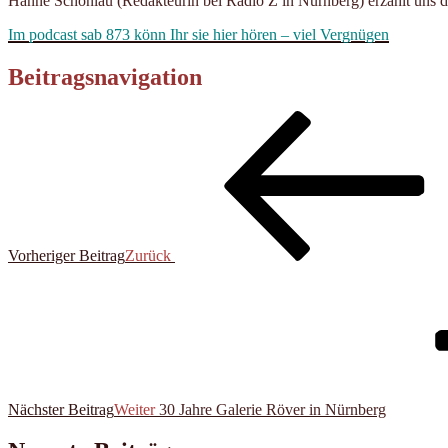
Hanne Schönlau (Redakteurin bei Radio Z in Nürnberg) erzählt uns d
Im podcast sab 873 könn Ihr sie hier hören – viel Vergnügen
Beitragsnavigation
Vorheriger Beitrag
Zurück
Nächster Beitrag
Weiter
30 Jahre Galerie Röver in Nürnberg