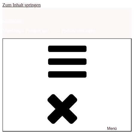
Zum Inhalt springen
sabbalodd
Nürnberg – Franken und …. – Podcast und mehr
Menü