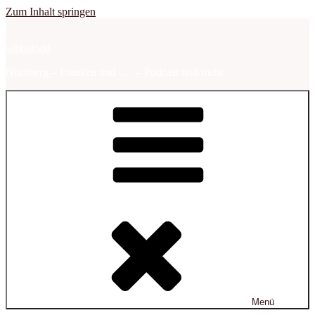
Zum Inhalt springen
sabbalodd
Nürnberg – Franken und …. – Podcast und mehr
Menü