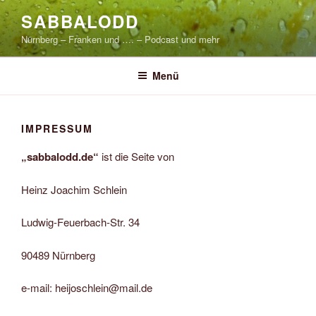
Zum
SABBALODD
Inhalt
Nürnberg – Franken und …. – Podcast und mehr
springen
Menü
IMPRESSUM
„sabbalodd.de“
ist die Seite von
Heinz Joachim Schlein
Ludwig-Feuerbach-Str. 34
90489 Nürnberg
e-mail: heijoschlein@mail.de