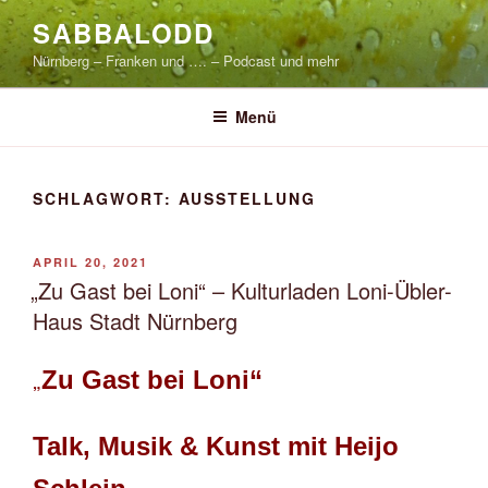
Zum
SABBALODD
Inhalt
Nürnberg – Franken und …. – Podcast und mehr
springen
Menü
SCHLAGWORT:
AUSSTELLUNG
VERÖFFENTLICHT
APRIL 20, 2021
AM
„Zu Gast bei Loni“ – Kulturladen Loni-Übler-
Haus Stadt Nürnberg
Zu Gast bei Loni“
„
Talk, Musik & Kunst mit Heijo