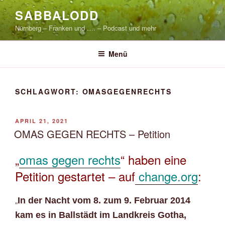
Zum
SABBALODD
Inhalt
Nürnberg – Franken und …. – Podcast und mehr
springen
Menü
SCHLAGWORT:
OMASGEGENRECHTS
VERÖFFENTLICHT
APRIL 21, 2021
AM
OMAS GEGEN RECHTS – Petition
„
omas gegen rechts
“ haben eine
Petition gestartet – auf
change.org
:
„
In der Nacht vom 8. zum 9. Februar 2014
kam es in Ballstädt im Landkreis Gotha,