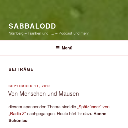
SABBALODD
Nürnberg – Franken und …. – Podcast und mehr
Menü
BEITRÄGE
VERÖFFENTLICHT
SEPTEMBER 11, 2018
AM
Von Menschen und Mäusen
diesem spannenden Thema sind die
„Spätzünder“ von
„Radio Z“
nachgegangen. Heute hört ihr dazu
Hanne
Schönlau
.