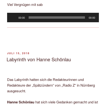
Viel Vergnügen mit sab
Audio-
00:00
00:00
Player
VERÖFFENTLICHT
JULI 15, 2018
AM
Labyrinth von Hanne Schönlau
Das Labyrinth hatten sich die Redakteurinnen und
Redakteure der „Spätzündern“ von „Radio Z“ in Nürnberg
ausgesucht.
Hanne Schönlau
hat sich viele Gedanken gemacht und ist