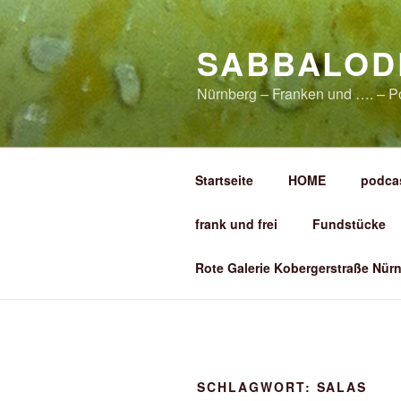
Zum
Inhalt
SABBALOD
springen
Nürnberg – Franken und …. – P
Startseite
HOME
podca
frank und frei
Fundstücke
Rote Galerie Kobergerstraße Nürn
SCHLAGWORT:
SALAS