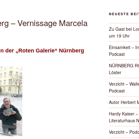
NEUESTE BE
erg – Vernissage Marcela
Zu Gast bei Lon
um 19 Uhr
Einsamkeit – I
in der „Roten Galerie“ Nürnberg
Podcast
NÜRNBERG ROT
Löster
Verzicht – Walte
Podcast
Autor Herbert 
Hardy Kaiser 
Literaturhaus 
Verzicht – Podc