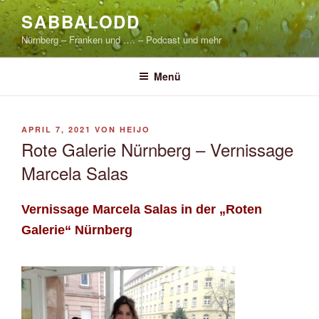
Zum
SABBALODD
Inhalt
Nürnberg – Franken und …. – Podcast und mehr
springen
Menü
VERÖFFENTLICHT
APRIL 7, 2021
VON
HEIJO
AM
Rote Galerie Nürnberg – Vernissage
Marcela Salas
Vernissage Marcela Salas in der „Roten
Galerie“ Nürnberg