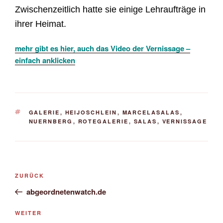
Zwischenzeitlich hatte sie einige Lehraufträge in
ihrer Heimat.
mehr gibt es hier, auch das Video der Vernissage –
einfach anklicken
SCHLAGWÖRTER
GALERIE
,
HEIJOSCHLEIN
,
MARCELASALAS
,
NUERNBERG
,
ROTEGALERIE
,
SALAS
,
VERNISSAGE
Beitragsnavigation
Vorheriger
ZURÜCK
Beitrag
abgeordnetenwatch.de
Nächster
WEITER