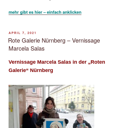
mehr gibt es hier – einfach anklicken
VERÖFFENTLICHT
APRIL 7, 2021
AM
Rote Galerie Nürnberg – Vernissage
Marcela Salas
Vernissage Marcela Salas in der „Roten
Galerie“ Nürnberg