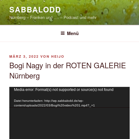
Zum
SABBALODD
Inhalt
Nürnberg – Franken und …. – Podcast und mehr
springen
Menü
VERÖFFENTLICHT
MÄRZ 3, 2022
VON
HEIJO
AM
Bogi Nagy in der ROTEN GALERIE
Nürnberg
Video-
Media error: Format(s) not supported or source(s) not found
Player
Datei herunterladen: http://wp.sabbalodd.de/wp-
content/uploads/2022/03/Bogi%20video%201.mp4?_=1