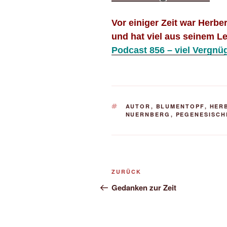
Vor einiger Zeit war Herbe
und hat viel aus seinem L
Podcast 856 – viel Vergnü
SCHLAGWÖRTER
AUTOR
,
BLUMENTOPF
,
HER
NUERNBERG
,
PEGENESISC
Beitragsnavigation
Vorheriger
ZURÜCK
Beitrag
Gedanken zur Zeit