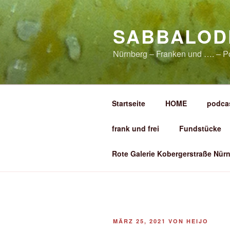
Zum
Inhalt
SABBALOD
springen
Nürnberg – Franken und …. – P
Startseite
HOME
podca
frank und frei
Fundstücke
Rote Galerie Kobergerstraße Nürn
VERÖFFENTLICHT
MÄRZ 25, 2021
VON
HEIJO
AM