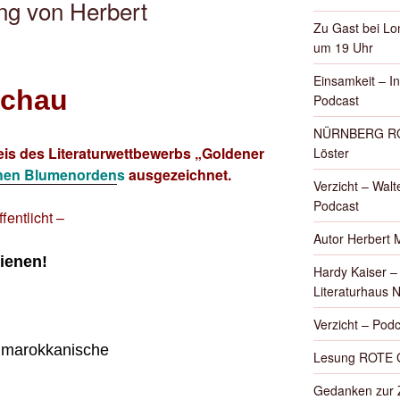
ng von Herbert
Zu Gast bei Lon
um 19 Uhr
Einsamkeit – I
schau
Podcast
NÜRNBERG ROT
eis des Literaturwettbewerbs „Goldener
Löster
hen Blumenorden
s
ausgezeichnet.
Verzicht – Walte
Podcast
fentlicht –
Autor Herbert 
ienen!
Hardy Kaiser 
Literaturhaus 
Verzicht – Podc
e marokkanische
Lesung ROTE 
Gedanken zur Z