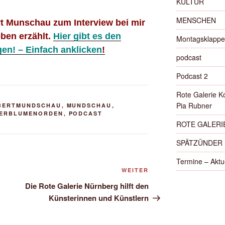
KULTUR
MENSCHEN
rt Munschau zum Interview bei mir
eben erzählt.
Hier gibt es den
Montagsklappe
gen! – Einfach anklicken
!
podcast
Podcast 2
Rote Galerie K
Pia Rubner
BERTMUNDSCHAU
,
MUNDSCHAU
,
HERBLUMENORDEN
,
PODCAST
ROTE GALERIE
SPÄTZÜNDER
Termine – Aktu
Nächster
WEITER
Beitrag
Die Rote Galerie Nürnberg hilft den
Künsterinnen und Künstlern