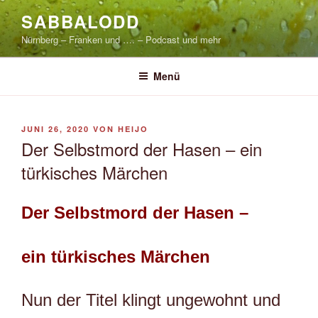
Zum
SABBALODD
Inhalt
Nürnberg – Franken und …. – Podcast und mehr
springen
Menü
VERÖFFENTLICHT
JUNI 26, 2020
VON
HEIJO
AM
Der Selbstmord der Hasen – ein
türkisches Märchen
Der Selbstmord der Hasen –
ein türkisches Märchen
Nun der Titel klingt ungewohnt und