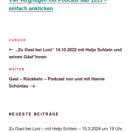
Viel Vergnügen mit Podcast sab 1015 –
einfach anklicken
Beitragsnavigation
Vorheriger
ZURÜCK
Beitrag
„Zu Gast bei Loni“ 14.10.2022 mit Heijo Schlein und
seinen Gäst*innen
Nächster
WEITER
Beitrag
Gast – Rückkehr – Podcast von und mit Hanne
Schönlau
NEUESTE BEITRÄGE
Zu Gast bei Loni – mit Heijo Schlein – 15.3.2024 um 19 Uhr