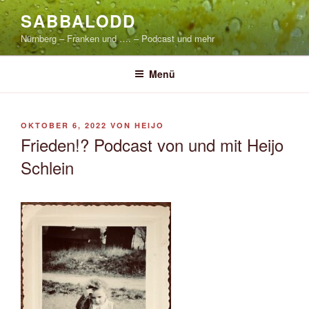
Zum
SABBALODD
Inhalt
Nürnberg – Franken und …. – Podcast und mehr
springen
Menü
VERÖFFENTLICHT
OKTOBER 6, 2022
VON
HEIJO
AM
Frieden!? Podcast von und mit Heijo
Schlein