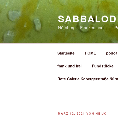
Zum
Inhalt
SABBALOD
springen
Nürnberg – Franken und …. – P
Startseite
HOME
podca
frank und frei
Fundstücke
Rote Galerie Kobergerstraße Nürn
VERÖFFENTLICHT
MÄRZ 12, 2021
VON
HEIJO
AM