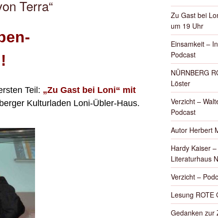
on Terra“
Zu Gast bei Lon
um 19 Uhr
pen-
Einsamkeit – I
Podcast
!
NÜRNBERG ROT
Löster
ersten Teil:
„Zu Gast bei Loni“ mit
Verzicht – Walte
erger Kulturladen Loni-Übler-Haus.
Podcast
Autor Herbert 
Hardy Kaiser 
Literaturhaus 
Verzicht – Podc
Lesung ROTE 
Gedanken zur Z