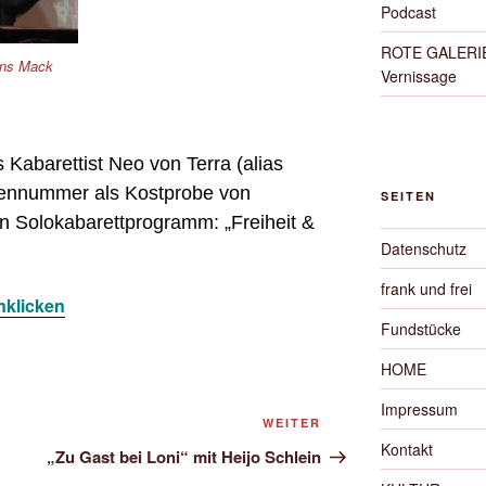
Podcast
ROTE GALERIE 
ans Mack
Vernissage
s Kabarettist Neo von Terra (alias
ennummer als Kostprobe von
SEITEN
 Solokabarettprogramm: „Freiheit &
Datenschutz
frank und frei
anklicken
Fundstücke
HOME
Impressum
Nächster
WEITER
Kontakt
Beitrag
„Zu Gast bei Loni“ mit Heijo Schlein