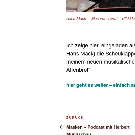
Hans Mack – „Neo von Terra“ – Bild H
Ich zeige hier, eingeladen al
Hans Mack) die Scheuklapp
meinem neuen musikalischen
Affenbrot“
hier geht es weiter – einfach 
Beitragsnavigation
Vorheriger
ZURÜCK
Beitrag
Masken – Podcast mit Herbert
Mundschau