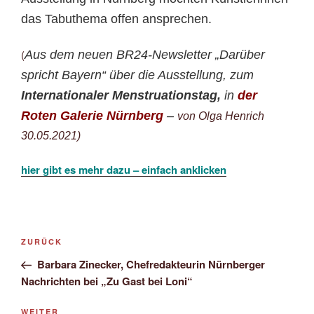
das Tabuthema offen ansprechen.
(
Aus dem neuen
BR24-Newsletter „Darüber
spricht Bayern“
über die Ausstellung, zum
Internationaler Menstruationstag,
in
der
Roten Galerie Nürnberg
–
von Olga Henrich
30.05.2021)
hier gibt es mehr dazu – einfach anklicken
Beitragsnavigation
Vorheriger
ZURÜCK
Beitrag
Barbara Zinecker, Chefredakteurin Nürnberger
Nachrichten bei „Zu Gast bei Loni“
Nächster
WEITER