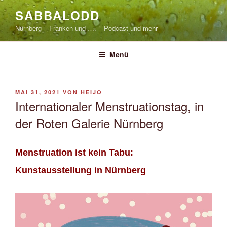
Zum
SABBALODD
Inhalt
Nürnberg – Franken und …. – Podcast und mehr
springen
Menü
VERÖFFENTLICHT
MAI 31, 2021
VON
HEIJO
AM
Internationaler Menstruationstag, in
der Roten Galerie Nürnberg
Menstruation ist kein Tabu:
Kunstausstellung in Nürnberg