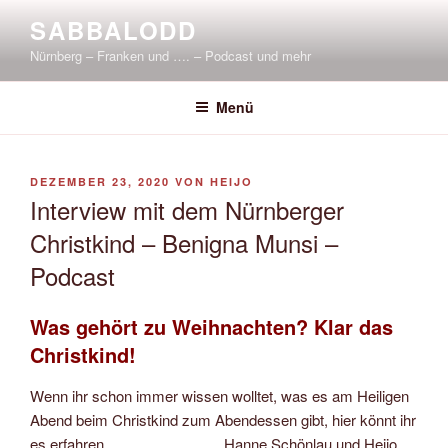
Zum
SABBALODD
Inhalt
Nürnberg – Franken und …. – Podcast und mehr
springen
Menü
VERÖFFENTLICHT
DEZEMBER 23, 2020
VON
HEIJO
AM
Interview mit dem Nürnberger
Christkind – Benigna Munsi –
Podcast
Was gehört zu Weihnachten? Klar das
Christkind!
Wenn ihr schon immer wissen wolltet, was es am Heiligen
Abend beim Christkind zum Abendessen gibt, hier könnt ihr
es erfahren. Hanne Schönlau und Heijo