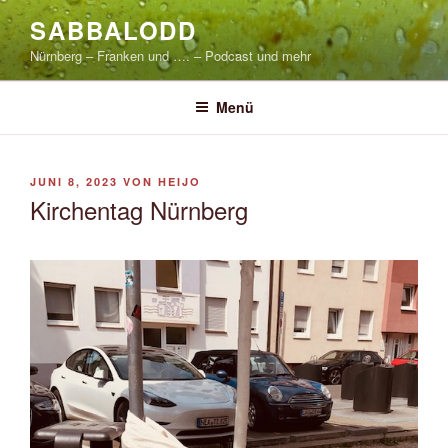
Zum
SABBALODD
Inhalt
Nürnberg – Franken und …. – Podcast und mehr
springen
Menü
VERÖFFENTLICHT
JUNI 8, 2023
VON
HEIJO
AM
Kirchentag Nürnberg