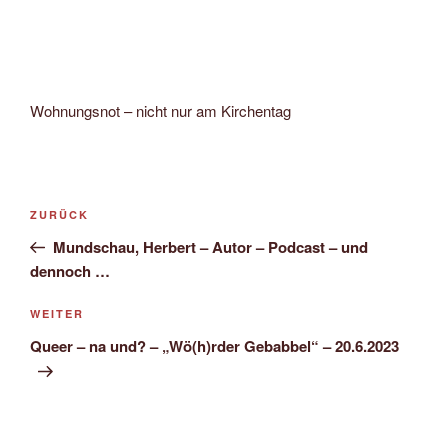
Wohnungsnot – nicht nur am Kirchentag
Beitragsnavigation
Vorheriger
ZURÜCK
Beitrag
Mundschau, Herbert – Autor – Podcast – und
dennoch …
Nächster
WEITER
Beitrag
Queer – na und? – „Wö(h)rder Gebabbel“ – 20.6.2023