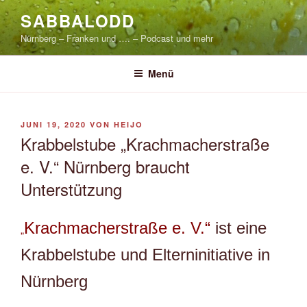
Zum
SABBALODD
Inhalt
Nürnberg – Franken und …. – Podcast und mehr
springen
Menü
VERÖFFENTLICHT
JUNI 19, 2020
VON
HEIJO
AM
Krabbelstube „Krachmacherstraße
e. V.“ Nürnberg braucht
Unterstützung
Krachmacherstraße e. V.“
ist eine
„
Krabbelstube und Elterninitiative in
Nürnberg