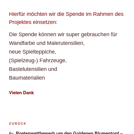
Hierfür möchten wir die Spende im Rahmen des
Projektes einsetzen:
Die Spende können wir super gebrauchen für
Wandfarbe und Malerutensilien,
neue Spielteppiche,
(Spielzeug-) Fahrzeuge,
Bastelutensilien und
Baumaterialien
Vielen Dank
Beitragsnavigation
Vorheriger
ZURÜCK
Beitrag
Poetenwettbewerb um den Goldenen Blumentopf –