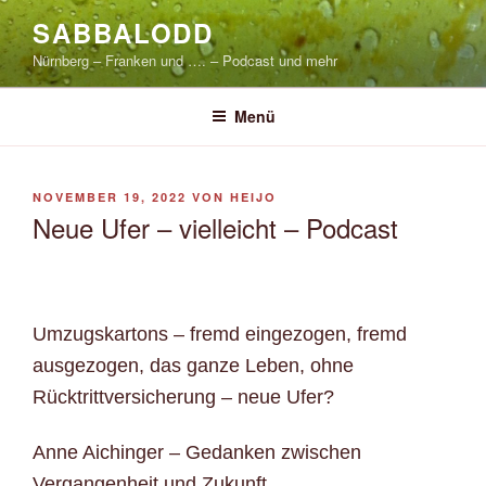
Zum
SABBALODD
Inhalt
Nürnberg – Franken und …. – Podcast und mehr
springen
Menü
VERÖFFENTLICHT
NOVEMBER 19, 2022
VON
HEIJO
AM
Neue Ufer – vielleicht – Podcast
Umzugskartons – fremd eingezogen, fremd
ausgezogen, das ganze Leben, ohne
Rücktrittversicherung – neue Ufer?
Anne Aichinger – Gedanken zwischen
Vergangenheit und Zukunft.