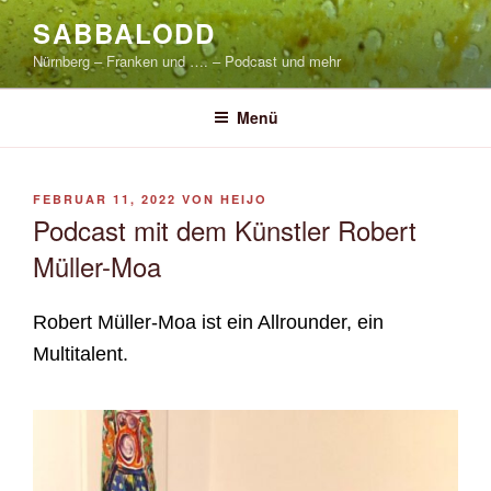
Zum
SABBALODD
Inhalt
Nürnberg – Franken und …. – Podcast und mehr
springen
Menü
VERÖFFENTLICHT
FEBRUAR 11, 2022
VON
HEIJO
AM
Podcast mit dem Künstler Robert
Müller-Moa
Robert Müller-Moa ist ein Allrounder, ein
Multitalent.