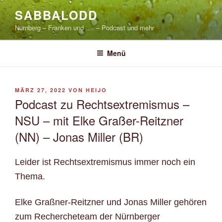
Zum
SABBALODD
Inhalt
Nürnberg – Franken und …. – Podcast und mehr
springen
Menü
VERÖFFENTLICHT
MÄRZ 27, 2022
VON
HEIJO
AM
Podcast zu Rechtsextremismus –
NSU – mit Elke Graßer-Reitzner
(NN) – Jonas Miller (BR)
Leider ist Rechtsextremismus immer noch ein
Thema.
Elke Graßner-Reitzner und Jonas Miller gehören
zum Rechercheteam der Nürnberger