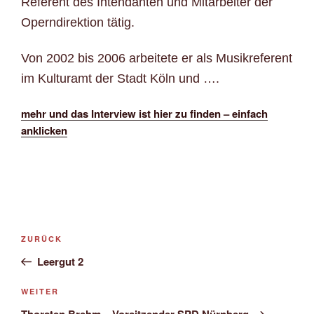
Referent des Intendanten und Mitarbeiter der
Operndirektion tätig.
Von 2002 bis 2006 arbeitete er als Musikreferent
im Kulturamt der Stadt Köln und ….
mehr und das Interview ist hier zu finden – einfach
anklicken
Beitragsnavigation
Vorheriger
ZURÜCK
Beitrag
Leergut 2
Nächster
WEITER
Beitrag