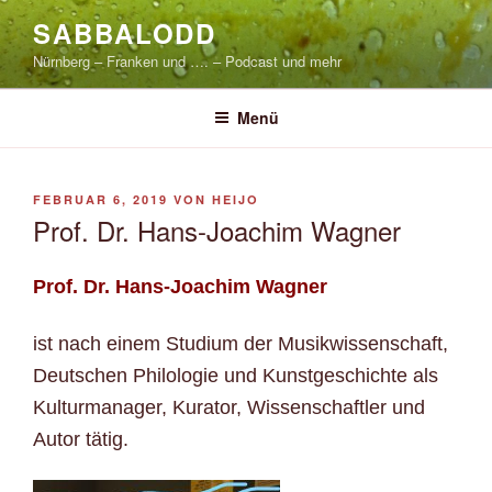
Zum
SABBALODD
Inhalt
Nürnberg – Franken und …. – Podcast und mehr
springen
Menü
VERÖFFENTLICHT
FEBRUAR 6, 2019
VON
HEIJO
AM
Prof. Dr. Hans-Joachim Wagner
Prof. Dr. Hans-Joachim Wagner
ist nach einem Studium der Musikwissenschaft,
Deutschen Philologie und Kunstgeschichte als
Kulturmanager, Kurator, Wissenschaftler und
Autor tätig.