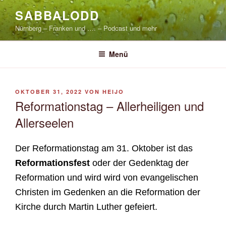
Zum
SABBALODD
Inhalt
Nürnberg – Franken und …. – Podcast und mehr
springen
Menü
VERÖFFENTLICHT
OKTOBER 31, 2022
VON
HEIJO
AM
Reformationstag – Allerheiligen und
Allerseelen
Der Reformationstag am 31. Oktober ist das
Reformationsfest
oder der Gedenktag der
Reformation und wird wird von evangelischen
Christen im Gedenken an die Reformation der
Kirche durch Martin Luther gefeiert.