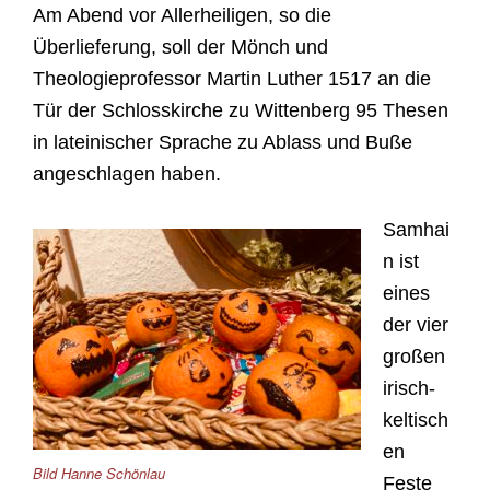
Am Abend vor Allerheiligen, so die
Überlieferung, soll der Mönch und
Theologieprofessor Martin Luther 1517 an die
Tür der Schlosskirche zu Wittenberg 95 Thesen
in lateinischer Sprache zu Ablass und Buße
angeschlagen haben.
Samhai
n ist
eines
der vier
großen
irisch-
keltisch
en
Bild Hanne Schönlau
Feste