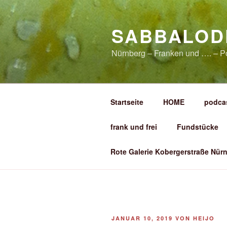
Zum
Inhalt
SABBALOD
springen
Nürnberg – Franken und …. – P
Startseite
HOME
podca
frank und frei
Fundstücke
Rote Galerie Kobergerstraße Nürn
VERÖFFENTLICHT
JANUAR 10, 2019
VON
HEIJO
AM