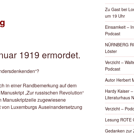
Zu Gast bei Lon
um 19 Uhr
g
Einsamkeit – I
Podcast
NÜRNBERG ROT
nuar 1919 ermordet.
Löster
Verzicht – Walte
Podcast
r Andersdenkenden“?
Autor Herbert 
sich in einer Randbemerkung auf dem
Hardy Kaiser 
 Manuskript „Zur russischen Revolution“
Literaturhaus 
n Manuskriptzeile zugewiesene
xt von Luxemburgs Auseinandersetzung
Verzicht – Podc
Lesung ROTE 
Gedanken zur Z