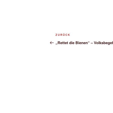
Beitragsnavigation
Vorheriger
ZURÜCK
Beitrag
„Rettet die Bienen“ – Volksbege