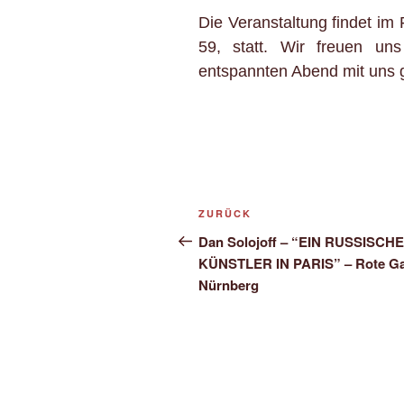
Die Veranstaltung findet im 
59, statt. Wir freuen u
entspannten Abend mit uns 
Beitragsnavigation
Vorheriger
ZURÜCK
Beitrag
Dan Solojoff – “EIN RUSSISCH
KÜNSTLER IN PARIS” – Rote Ga
Nürnberg