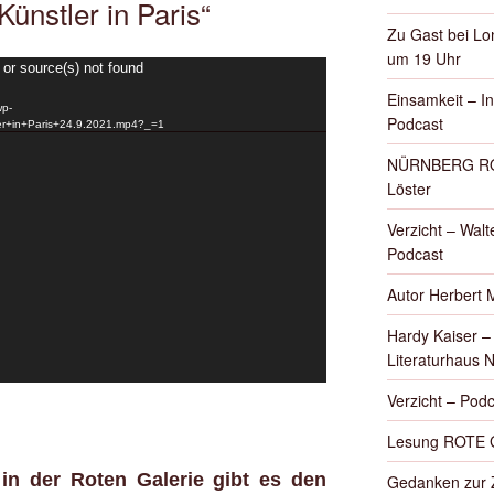
Künstler in Paris“
Zu Gast bei Lon
um 19 Uhr
 or source(s) not found
Einsamkeit – I
wp-
Podcast
r+in+Paris+24.9.2021.mp4?_=1
NÜRNBERG ROT
Löster
Verzicht – Walte
Podcast
Autor Herbert 
Hardy Kaiser 
Literaturhaus 
Verzicht – Podc
Lesung ROTE 
in der Roten Galerie gibt es den
Gedanken zur Z