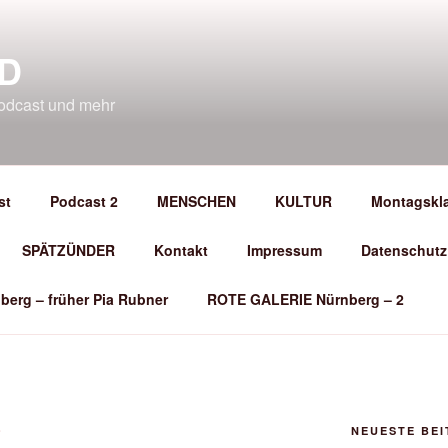
D
odcast und mehr
st
Podcast 2
MENSCHEN
KULTUR
Montagskl
SPÄTZÜNDER
Kontakt
Impressum
Datenschutz
berg – früher Pia Rubner
ROTE GALERIE Nürnberg – 2
O
NEUESTE BE