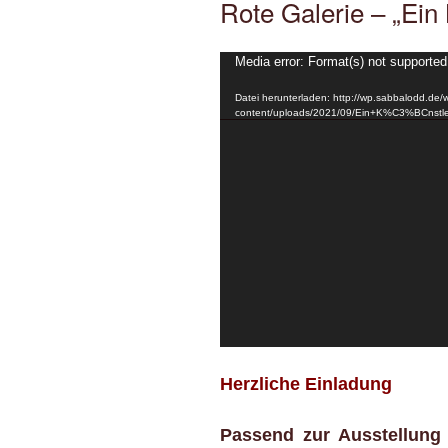
Rote Galerie – „Ein 
Video-
Media error: Format(s) not supported
Player
Datei herunterladen: http://wp.sabbalodd.de/
content/uploads/2021/09/Ein+K%C3%BCnstle
Herzliche Einladung
Passend zur Ausstellung 