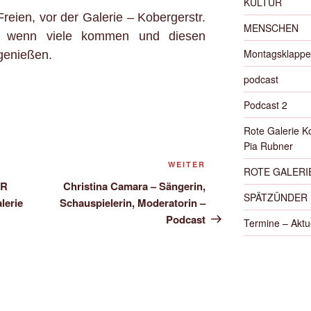
KULTUR
Freien, vor der Galerie – Kobergerstr.
MENSCHEN
ns wenn viele kommen und diesen
Montagsklappe
genießen.
podcast
Podcast 2
Rote Galerie K
Pia Rubner
Nächster
WEITER
ROTE GALERIE
Beitrag
ER
Christina Camara – Sängerin,
SPÄTZÜNDER
lerie
Schauspielerin, Moderatorin –
Podcast
Termine – Aktu