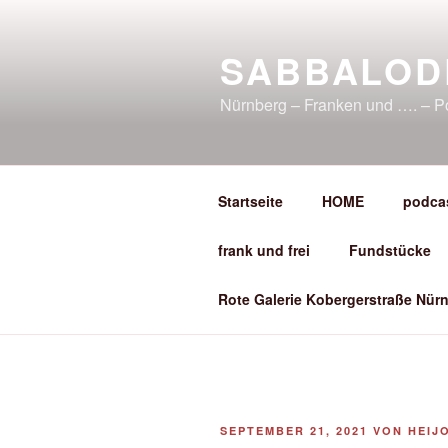
Zum
Inhalt
SABBALOD
springen
Nürnberg – Franken und …. – P
Startseite
HOME
podca
frank und frei
Fundstücke
Rote Galerie Kobergerstraße Nürn
VERÖFFENTLICHT
SEPTEMBER 21, 2021
VON
HEIJ
AM