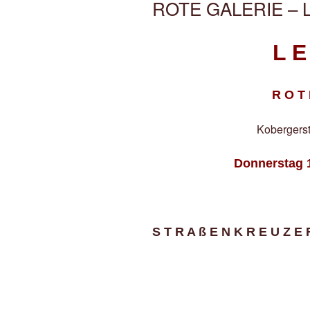
ROTE GALERIE – Le
L E
R O T 
Kobergerst
Donnerstag 1
S T R A ß E N K R E U Z E 