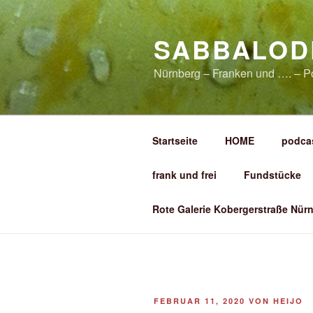
Zum
Inhalt
SABBALOD
springen
Nürnberg – Franken und …. – P
Startseite
HOME
podca
frank und frei
Fundstücke
Rote Galerie Kobergerstraße Nürn
VERÖFFENTLICHT
FEBRUAR 11, 2020
VON
HEIJO
AM