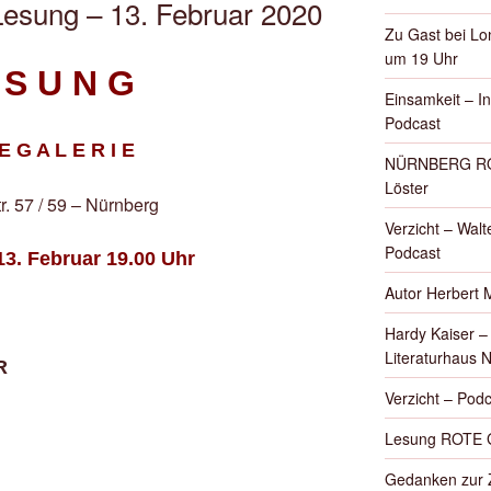
sung – 13. Februar 2020
Zu Gast bei Lon
um 19 Uhr
 S U N G
Einsamkeit – I
Podcast
E G A L E R I E
NÜRNBERG ROT
Löster
r. 57 / 59 – Nürnberg
Verzicht – Walte
Podcast
3. Februar 19.00 Uhr
Autor Herbert 
Hardy Kaiser 
Literaturhaus 
R
Verzicht – Podc
Lesung ROTE 
Gedanken zur Z