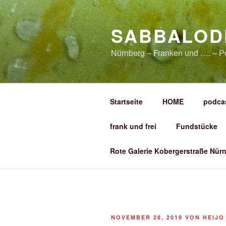
Zum
Inhalt
SABBALOD
springen
Nürnberg – Franken und …. – P
Startseite
HOME
podca
frank und frei
Fundstücke
Rote Galerie Kobergerstraße Nürn
VERÖFFENTLICHT
NOVEMBER 28, 2019
VON
HEIJO
AM