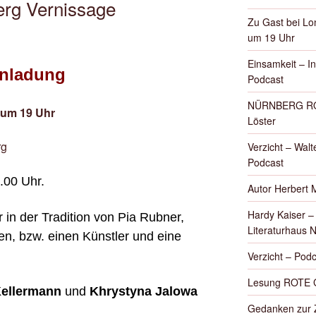
erg Vernissage
Zu Gast bei Lon
um 19 Uhr
Einsamkeit – I
inladung
Podcast
NÜRNBERG ROT
 um 19 Uhr
Löster
rg
Verzicht – Walte
Podcast
.00 Uhr.
Autor Herbert 
Hardy Kaiser 
r in der Tradition von Pia Rubner,
Literaturhaus 
fen, bzw. einen Künstler und eine
Verzicht – Podc
Lesung ROTE 
Kellermann
und
Khrystyna Jalowa
Gedanken zur Z