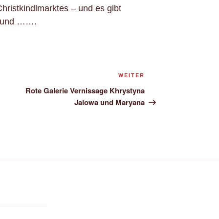
hristkindlmarktes – und es gibt
e und …….
Nächster
WEITER
Beitrag
Rote Galerie Vernissage Khrystyna
Jalowa und Maryana