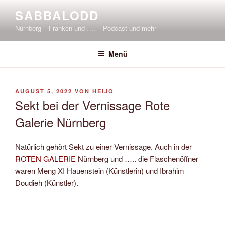
Zum
SABBALODD
Inhalt
Nürnberg – Franken und …. – Podcast und mehr
springen
Menü
VERÖFFENTLICHT
AUGUST 5, 2022
VON
HEIJO
AM
Sekt bei der Vernissage Rote
Galerie Nürnberg
Natürlich gehört Sekt zu einer Vernissage. Auch in der
ROTEN GALERIE
Nürnberg und ….. die Flaschenöffner
waren Meng XI Hauenstein (Künstlerin) und Ibrahim
Doudieh (Künstler).