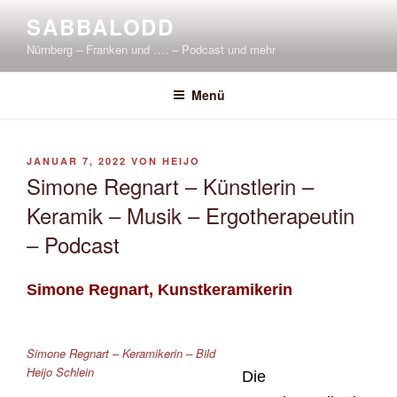
Zum
SABBALODD
Inhalt
Nürnberg – Franken und …. – Podcast und mehr
springen
Menü
VERÖFFENTLICHT
JANUAR 7, 2022
VON
HEIJO
AM
Simone Regnart – Künstlerin –
Keramik – Musik – Ergotherapeutin
– Podcast
Simone Regnart, Kunstkeramikerin
Simone Regnart – Keramikerin – Bild
Heijo Schlein
Die