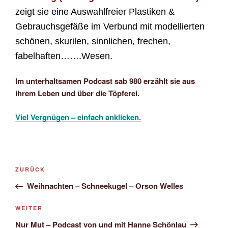
zeigt sie eine Auswahl
freie
r
Plastiken &
Gebrauchsgefäße im Verbund mit modellierten
schönen, skurilen, sinnlichen, frechen,
fabelhaften…….Wesen.
Im unterhaltsamen Podcast sab 980 erzählt sie aus
ihrem Leben und über die Töpferei.
Viel Vergnügen – einfach anklicken.
Beitragsnavigation
Vorheriger
ZURÜCK
Beitrag
Weihnachten – Schneekugel – Orson Welles
Nächster
WEITER
Beitrag
Nur Mut – Podcast von und mit Hanne Schönlau