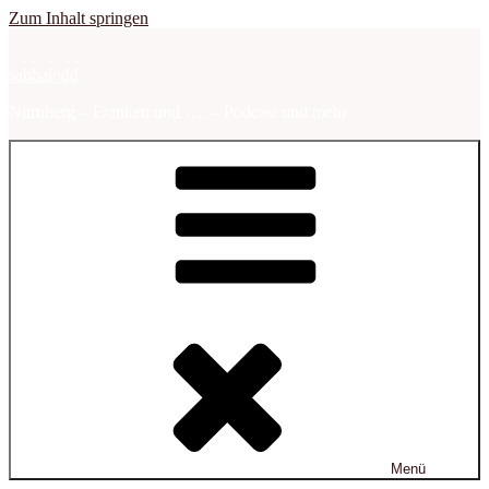
Zum Inhalt springen
sabbalodd
Nürnberg – Franken und …. – Podcast und mehr
Menü